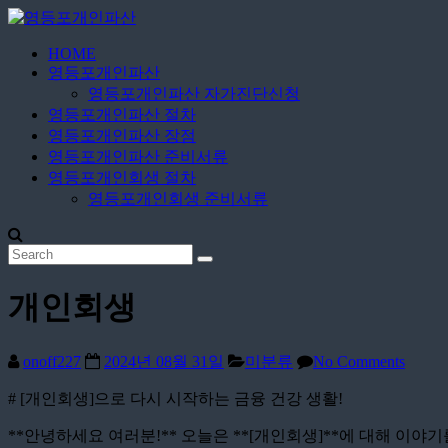
Skip
to
content
HOME
영
영등포개인파산
등
영등포개인파산 자가진단신청
포
영등포개인파산 절차
개
영등포개인파산 장점
영등포개인파산 준비서류
인
영등포개인회생 절차
파
영등포개인회생 준비서류
산
무
료
개인회생
상
담
신
onoff227
2024년 08월 31일
미분류
No Comments
청
# [개인회생]으로 다시 시작하는 금융 건강 생활!
**안녕하세요 여러분!** 오늘은 **[개인회생]**에 대해 이