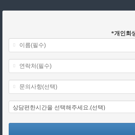
담
신
청
*개인회생