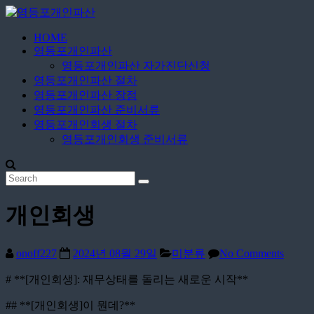
Skip
to
content
HOME
영
영등포개인파산
등
영등포개인파산 자가진단신청
포
영등포개인파산 절차
개
영등포개인파산 장점
영등포개인파산 준비서류
인
영등포개인회생 절차
파
영등포개인회생 준비서류
산
무
료
개인회생
상
담
신
onoff227
2024년 08월 29일
미분류
No Comments
청
# **[개인회생]: 재무상태를 돌리는 새로운 시작**
## **[개인회생]이 뭔데?**