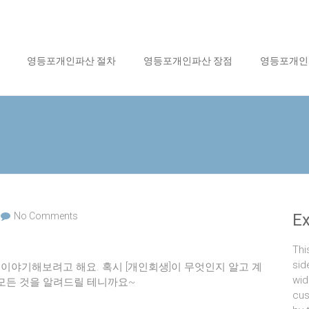
영등포개인파산 절차
영등포개인파산 장점
영등포개인
No Comments
E
Thi
sid
해 이야기해보려고 해요. 혹시 [개인회생]이 무엇인지 알고 계
wid
 모든 것을 알려드릴 테니까요~
cus