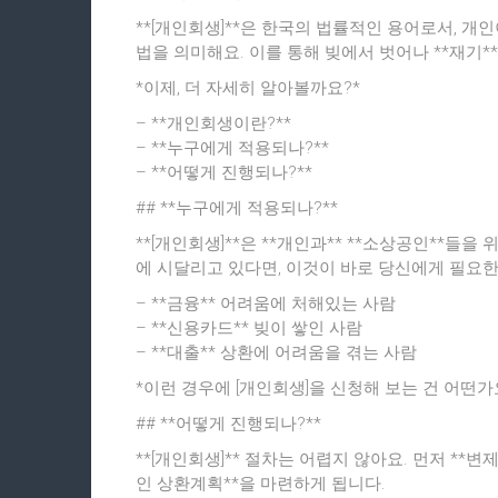
청
**[개인회생]**은 한국의 법률적인 용어로서, 개인
법을 의미해요. 이를 통해 빚에서 벗어나 **재기*
*이제, 더 자세히 알아볼까요?*
– **개인회생이란?**
– **누구에게 적용되나?**
– **어떻게 진행되나?**
## **누구에게 적용되나?**
**[개인회생]**은 **개인과** **소상공인**들을
에 시달리고 있다면, 이것이 바로 당신에게 필요한
– **금융** 어려움에 처해있는 사람
– **신용카드** 빚이 쌓인 사람
– **대출** 상환에 어려움을 겪는 사람
*이런 경우에 [개인회생]을 신청해 보는 건 어떤가
## **어떻게 진행되나?**
**[개인회생]** 절차는 어렵지 않아요. 먼저 **변
인 상환계획**을 마련하게 됩니다.