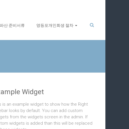
파산 준비서류
영등포개인회생 절차
xample Widget
s is an example widget to show how the Right
ebar looks by default. You can add custom
gets from the widgets screen in the admin. If
tom widgets is added than this will be replaced