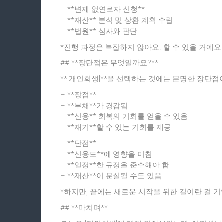
– **변제 없연로자 신청**
– **재산** 분석 및 상환 계획 수립
– **법원** 심사와 판단
*진행 과정은 복잡하지 않아요. 할 수 있을 거에요!
## **장단점은 무엇일까요?**
**[개인회생]**을 선택하는 것에는 분명한 장단점
– **장점**
– **부채**가 경감됨
– **신용** 회복의 기회를 얻을 수 있음
– **재기**할 수 있는 기회를 제공
– **단점**
– **신용도**에 영향을 미침
– **일정**한 규정을 준수해야 함
– **재산**이 분실될 수도 있음
*하지만, 끝에는 새로운 시작을 위한 길이란 걸 
## **마치며**