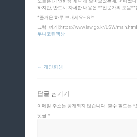
오늘은 [개인회생]에 대해 알아보았는데, 어떠셨나요
하지만, 반드시 자세한 내용은 **전문가의 도움**
*즐거운 하루 보내세요~요!*
그럼 [여기](https://www.law.go.kr/LSW/m
무니코틴액상
←
개인회생
답글 남기기
이메일 주소는 공개되지 않습니다.
필수 필드는
*
댓글
*