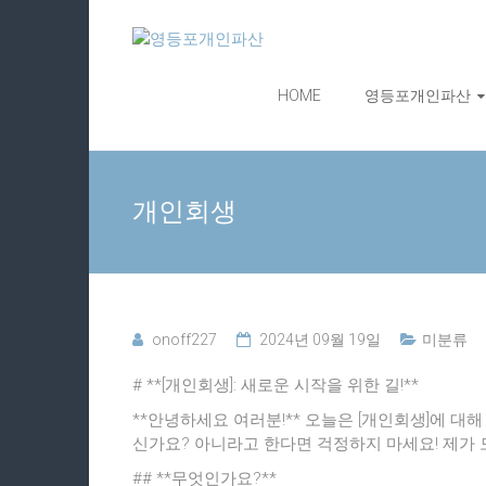
Skip
영
to
content
등
HOME
영등포개인파산
포
개
개인회생
인
파
산
onoff227
2024년 09월 19일
미분류
# **[개인회생]: 새로운 시작을 위한 길!**
무
료
**안녕하세요 여러분!** 오늘은 [개인회생]에 대
상
신가요? 아니라고 한다면 걱정하지 마세요! 제가
담
신
## **무엇인가요?**