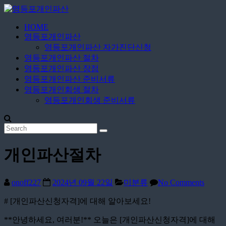
Skip
to
content
HOME
영
영등포개인파산
등
영등포개인파산 자가진단신청
포
영등포개인파산 절차
개
영등포개인파산 장점
영등포개인파산 준비서류
인
영등포개인회생 절차
파
영등포개인회생 준비서류
산
무
료
개인파산절차
상
담
신
onoff227
2024년 09월 22일
미분류
No Comments
청
# [개인파산신청자격]에 대해 알아보세요!
**안녕하세요, 여러분!** 오늘은 [개인파산신청자격]에 대해