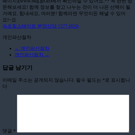
페이지](www.bkg.go.kr)에서 확인하실 수 있어요.** 꼭 한번 방
문해보세요! 함께 정보를 찾고 나누는 것이 더 나은 선택이 될
거예요. 힘내세요, 여러분! 함께라면 무엇이든 해낼 수 있어
요!~요
속초힐스테이트 분양상담 1577-0926
개인파산절차
←
개인파산절차
개인파산절차
→
답글 남기기
이메일 주소는 공개되지 않습니다.
필수 필드는
*
로 표시됩니
다
댓글
*