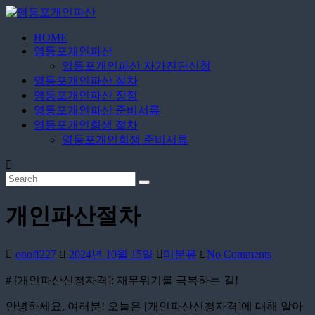
Skip
to
content
HOME
영
영등포개인파산
등
영등포개인파산 자가진단신청
포
영등포개인파산 절차
개
영등포개인파산 장점
영등포개인파산 준비서류
인
영등포개인회생 절차
파
영등포개인회생 준비서류
산
무
료
개인파산절차
상
담
신
onoff227
2024년 10월 15일
미분류
No Comments
청
# [개인파산신청자격]: 재무위기를 극복하는 길!
안녕하세요, 여러분! 오늘은 [개인파산신청자격]에 대해 알아