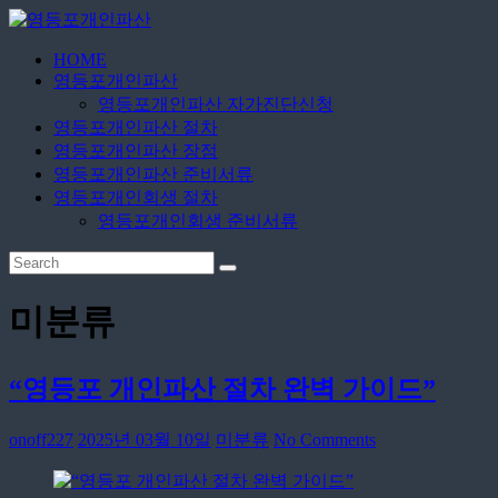
Skip
to
content
HOME
영
영등포개인파산
등
영등포개인파산 자가진단신청
포
영등포개인파산 절차
개
영등포개인파산 장점
영등포개인파산 준비서류
인
영등포개인회생 절차
파
영등포개인회생 준비서류
산
무
료
미분류
상
담
신
“영등포 개인파산 절차 완벽 가이드”
청
onoff227
2025년 03월 10일
미분류
No Comments